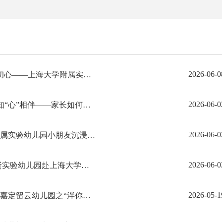
2026-06-0
【“泮”你来上大】践行教育家精神 筑牢正确政绩观 深耕幼教守初心——上海大学附属实验幼儿园全体教职工走进上海大学开展沉浸式参观学习
2026-06-0
【泮池大讲堂】“泮池家长学校”第四十二期预告 | 知“止”得定，知“心”相伴——家长如何助力孩子从容迎考
2026-06-0
【“泮”你来上大】探秘大学校园，衔接成长梦想——上海大学附属实验幼儿园小朋友沉浸式游览上海大学
2026-06-0
【“泮”你来上大】小小研学行 圆梦大学校——上海大学附属奉贤实验幼儿园赴上海大学研学实践活动
2026-05-1
【“泮”你来上大】花开上大，我是小小追梦人——上海大学附属嘉定留云幼儿园之“泮你来上大”主题式阅读活动