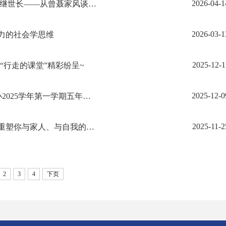
2026-04-1
【泮池大讲堂】“泮池家长学校”第四十期预告 | 耕读传家久 勤俭继世长——从曾聂家风谈当代家教
2026-03-1
逆力的社会学思维
2025-12-1
“行走的课堂”精彩纷呈~
2025-12-0
【“泮”你来上大】探知大学堂 筑梦科创行——上大附属浦东实小2025学年第一学期五年级研学活动
2025-11-2
【泮池大讲堂】“泮池家长学校”第三十七期预告 | 沟通的力量：重塑你与家人、与自我的对话
2
3
4
下页