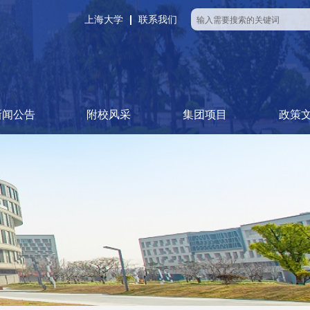
上海大学
联系我们
新闻公告
附校风采
集团项目
政策
部门要闻
通知公告
附校总览
附校动态
教研活动
泮池教育系列
学生成长营
特色项目
学术讲堂
国家
上海
集